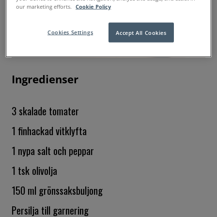
our marketing efforts.
Cookie Policy
Cookies Settings
Accept All Cookies
Ingredienser
3 skalade tomater
1 finhackad vitklyfta
1 nypa salt och peppar
1 tsk olivolja
150 ml grönssaksbuljong
Persilja till garnering