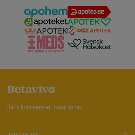
Sänk kolesterolet, naturligtvis
Information