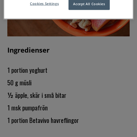
Cookies Settings
Accept All Cookies
Ingredienser
1 portion yoghurt
50 g müsli
½ äpple, skär i små bitar
1 msk pumpafrön
1 portion Betavivo havreflingor